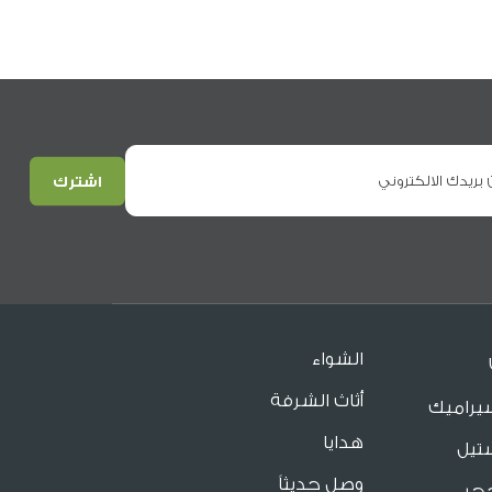
الشواء
أثاث الشرفة
يراميك
هدايا
تيل
وصل حديثاً
جر