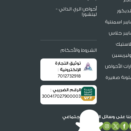
أحواض الري الذاتي -
ديكور
ليتشوزا
يبر اسمنتية
يبر جلاس
لاستيك
الشروط والأحكام
ليريسين
توثيق التجارة
ات الأحواض
الإلكترونية :
7012732918
لونة صغيرة
الرقم الضريبي :
300417027900003
عنا على وسائل التواصل الاجتماعي