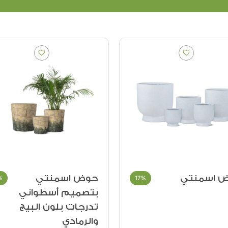
 اسمنتي
حوض فايبر اسمنتي
%
29%
ميم أسطواني
ات بلون البيج
مادي