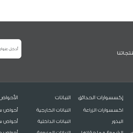
تجاتنا
إكسسوارات الحدائق
النباتات
الأحواض
اكسسوارات الزراعة
النباتات الخارجية
أحواض س
البذور
النباتات الداخلية
أحواض س
الشموع و ملحقاتها
النباتات المزروعة
أحواض ح