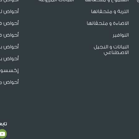
التربة و ملحقاتها
أحواض لل
الاضاءة و ملحقاتها
أحواض فا
النوافير
أحواض فا
النباتات و النجيل
أحواض ب
الاصطناعي
أحواض بو
إكسسوار
أحواض م
تاب