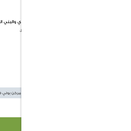
الشكل: جرة.
السطح الخارجي: خشن.
اللون: بيج فاتح مع تأثيرات كبقع بالرمادي والبني الف
يمكن استخدامه لزراعة النباتات أو ديكور.
متوفر بعدة مقاسات.
السعر لا يشمل النبات
الكلمات الدلالية
مركن اسمنتي
مركن بولي 
منتجات ذات صلة