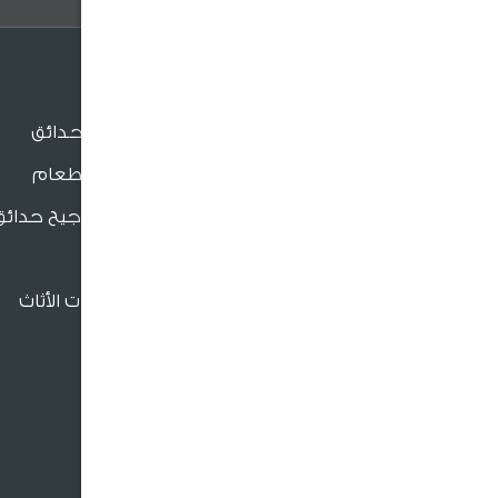
الجلسات
جلسات الحدائق
جلسات الطعام
بنش و مراجيح حدائق
للدعم والتواصل
كراسي
فروعنا القريبة
إكسسوارات الأثاث
966920026026
crm@sultangardencenter.com
نحن نهتم