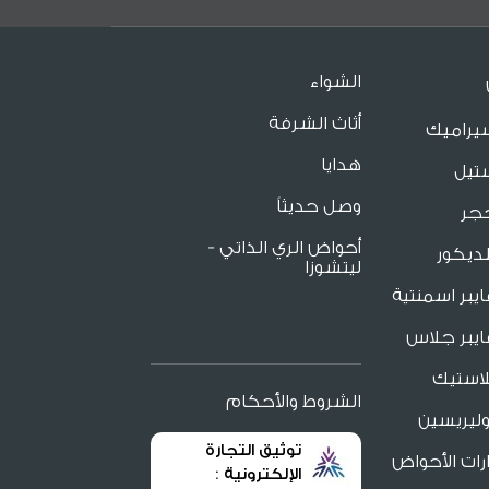
الشواء
أثاث الشرفة
يراميك
هدايا
تيل
وصل حديثاً
جر
أحواض الري الذاتي -
ديكور
ليتشوزا
يبر اسمنتية
يبر جلاس
لاستيك
الشروط والأحكام
ليريسين
توثيق التجارة
ات الأحواض
الإلكترونية :