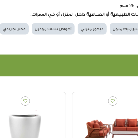
ات الطبيعية أو الصناعية داخل المنزل أو في الممرات.
يراميك ملون
ديكور منزلي
أحواض نباتات مودرن
فخار تجريدي