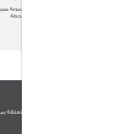
اختر هدية مناسبتك الآن بين مجموعة مميزة
وتُضفي لمسة خاصة على كل لحظة.
تسوق الآن
كن أول من يعلم
كن أول من يعلم عن آخر الأخبار المتعلقة بمن
وعروضنا والنصائح المفيدة .