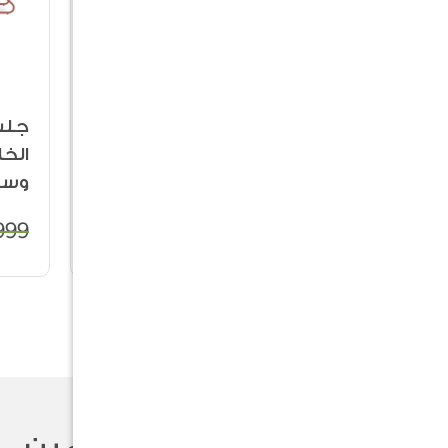
صائد الحشرات
جلس
10%
10%
(Rocket Insect Trap)
الخا
وسط - 4
999
179
199
تقييمات المستخدمين