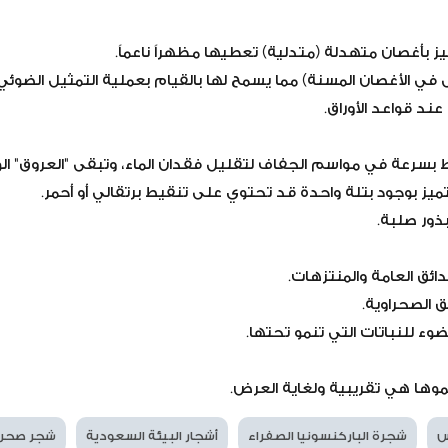
 بأغصان متهدلة (متدلية) تعطيها مظهراً ناعماً.
 في الأغصان المسنة) مما يسمح لها بالقيام بعملية التمثيل الضوئي 
ند قواعد الأوراق.
قط بسرعة في مواسم الجفاف لتقليل فقدان الماء، وتبقى "العروق" ا
تميز بوجود بتلة واحدة قد تحتوي على تنقيط برتقالي أو أحمر.
ذور صلبة.
ائق العامة والمنتزهات.
 الصحراوية.
ضوء للنباتات التي تنمو تحتها.
موها هي تقريبية ولغاية العرض.
س
شجرة الباركنسونيا الصفراء
أشجار البيئة السعودية
شجر صحرا