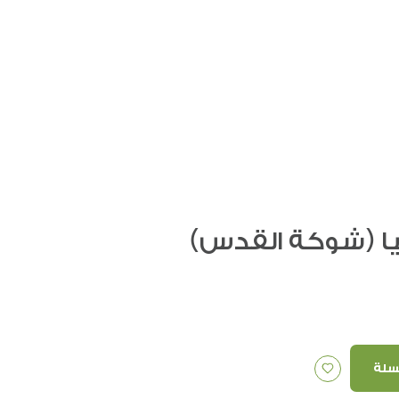
ا (شوكة القدس)
سلة