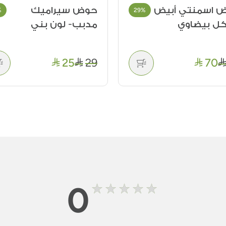
 سيراميك
فازة ديكور أرتيكت
%
13%
ب- لون بني
السيراميكية
68
79
25
0