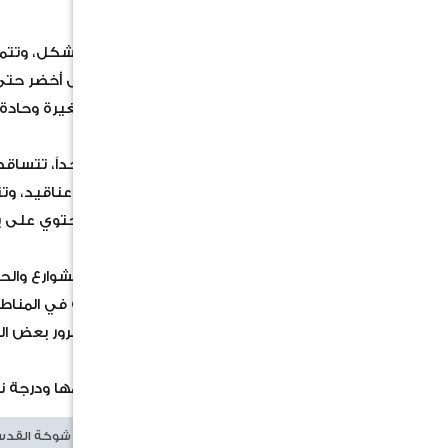
المظهر العام والشكل
الهيكل: شجرة ذات نمو سريع، خيمية الشكل، وتتميز
الجذع والأغصان: اللحاء أخضر اللون (يظل أخضر حتى
الأشواك: تحتوي الأغصان على أشواك صغيرة وحادة ع
الأوراق والأزهار
الأوراق: ريشية مزدوجة، طويلة ورفيعة جداً، تتسا
الأزهار: صفراء زاهية وجميلة، تظهر في عناقيد، وت
الثمار: عبارة عن قرون طولية (بقولية) تحتوي على ب
الاستخدامات الشائعة
تنسيق المواقع: تُزرع كشجرة زينة في الشوارع والحد
مصدات رياح: تستخدم كحواجز طبيعية في المناطق
الظل: توفر ظلاً خفيفاً "مخرماً" يسمح بمرور بعض ال
صور المنتجات المعلنة بما في ذلك حجمها ودرجة ن
الكلمات الدلالية
شجر السيسم
شوكة القد