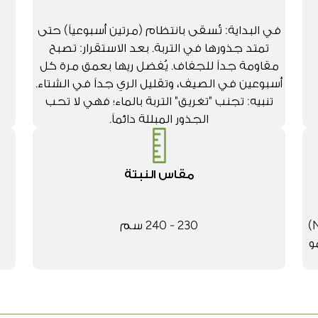
في البداية: تُسقى بانتظام (مرتين أسبوعياً) حتى
تمتد جذورها في التربة. بعد الاستقرار: تصبح
مقاومة جداً للجفاف. يُفضل ريها بعمق مرة كل
أسبوعين في الصيف، وتقليل الري جداً في الشتاء.
تنبيه: تجنب "تغريق" التربة بالماء؛ فهي لا تحب
الجذور المبللة دائماً.
مقاس النبتة
مكن إضافة سماد عضوي أو سماد متوازن (NPK)
230 - 240 سم
و