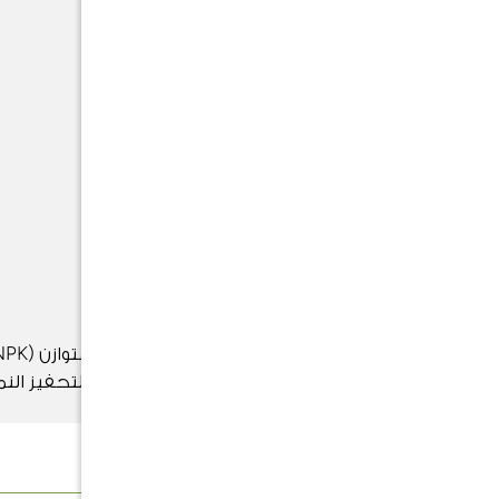
شمس مباشرة وكاملة
التسميد
مرة واحدة في السنة (بداية الربيع) لتحفيز النم
والإزهار
الوصف