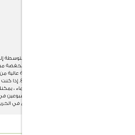
شمس مباشرة
التسميد
تحتاج إلى سماد يحتوي على كمية متوسطة إل
عالية من النيتروجين (N) ، وكمية منخفضة م
الفوسفور أو الفوسفات (P) ، وكمية عالية من
البوتاس (K) - مثل 7-1-2 أو 12-4- 8. إذا كنت
تستخدم سماد قابل للذوبان في الماء ، يمكن
الأسمدة بمحلول خفيف مرة كل أسبوعين في
الربيع والصيف ومرة كل أربعة أسابيع في الخر
والشتاء.
الوصف