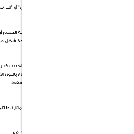
والمعروفة أيضاً باسم "الخطمي الساحلي" أو "البارش
المظهر العام والنمو
طبيعة النمو: شجرة صغيرة إلى متوسطة الحجم أو ش
الأوراق: أوراقها جذابة وكبيرة الحجم، تأخذ شكل قل
الزهور واللون
الزهور: تفرز زهوراً تفصيلية تشبه زهور الهيبسكس
تغير اللون الساحر: تفتح الزهور في الصباح باللون
إلى البرتقالي ثم الأحمر المغبر قبل أن تسقط.
المميزات البيئية والاستخدام
مقاومة عالية: تتحمل الملوحة بشكل ممتاز (لذا تنم
الاستخدام في التنسيق:
ممتازة لتوفير الظل بفضل مظلتها الكثيفة.