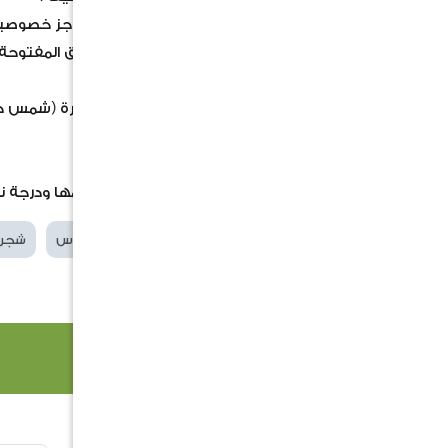
تُستخدم كـ مصدات رياح طبيعية أو حواجز خصوصية 
تضفي لمسة استوائية رائعة على الحدائق المفتوحة أ
العناية
: تفضل الإضاءة الشمسية المباشرة (شمس كام
السعر لايشمل الحوض
صور المنتجات المعلنة بما في ذلك حجمها ودرجة ن
الكلمات الدلالية
هيبسكس تيليشوس
شجر
منتجات ذات صلة