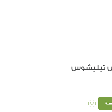
 تيليشوس
سلة