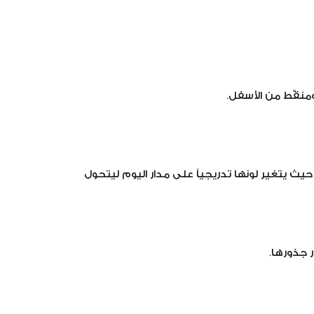
ومنقّط من الأسفل.
حيث يتغير لونها تدريجياً على مدار اليوم ليتحول
 جذورها.