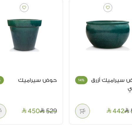
 سيراميك أزرق
حوض سيراميك
%
14%
ي
450
529
442