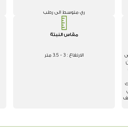
ري متوسط الى رطب
مقاس النبتة
ى
الارتفاع : 3 - 3.5 متر
ن
ك
يف