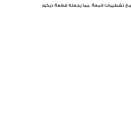
Ri" . صُنع يدوياً من الخشب عالي الجودة مع تشطيبات لامعة، مما يجعله قطعة ديكور