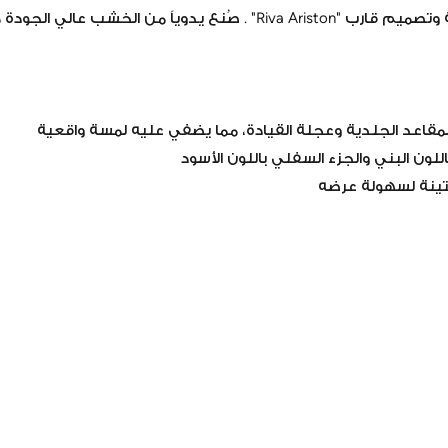
هذا المجسم المصغر هو قطعة فنية تعكس أناقة وتصميم قارب "va Ariston
اعد الجلدية وعجلة القيادة، مما يضفي عليه لمسة واقعية
للون البني والجزء السفلي باللون الأسود
ينة لسهولة عرضه