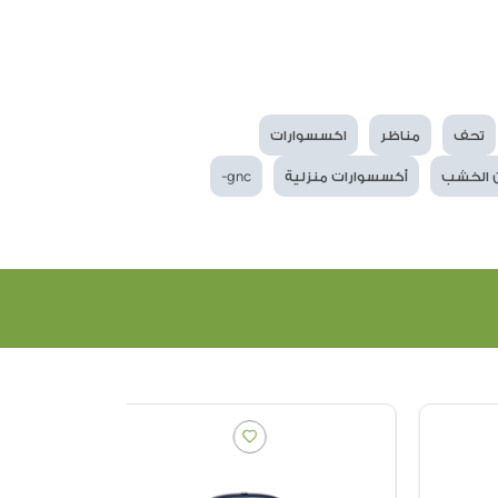
تحف
مناظر
اكسسوارات
 الخشب
أكسسوارات منزلية
gnc-