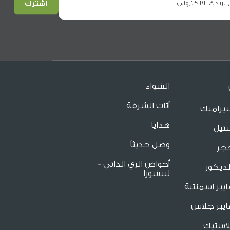
الشواء
أثاث الشرفة
يراميك
هدايا
تيل
وصل حديثاً
جر
أحواض الري الذاتي -
ديكور
ليتشوزا
يبر اسمنتية
يبر جلاس
لاستيك