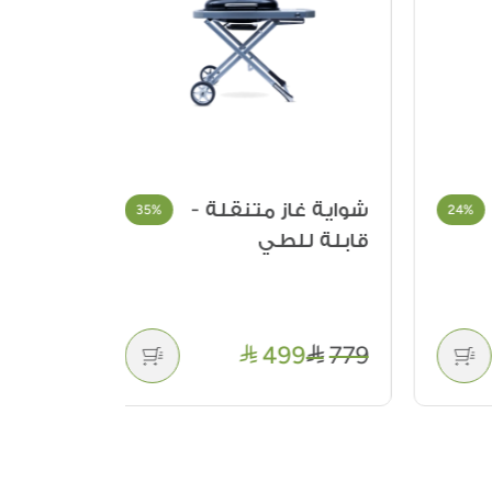
شواية غاز متنقلة -
اجافا امر
35%
24
قابلة للطي
29
40
499
779