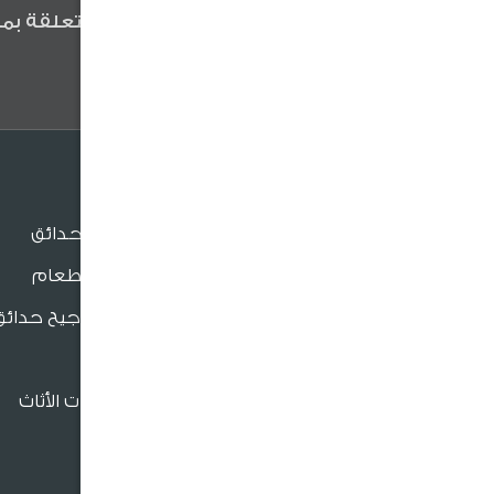
كن أول من يعلم عن آخر الأخبار المتعلقة بمن
وعروضنا والنصائح المفيدة .
الجلسات
جلسات الحدائق
جلسات الطعام
بنش و مراجيح حدائق
للدعم والتواصل
كراسي
فروعنا القريبة
إكسسوارات الأثاث
966920026026
crm@sultangardencenter.com