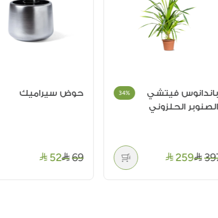
ندانوس فيتشي
حوض سيراميك
%
34%
نوبر الحلزوني
52
69
259