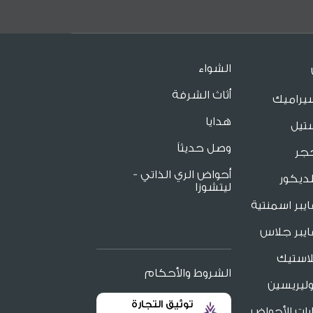
الشواء
أثاث الشرفة
يراميك
هدايا
تيل
وصل حديثاً
جر
أحواض الري الذاتي -
ديكور
ليتشوزا
يبر اسمنتية
يبر جلاس
لاستيك
الشروط والأحكام
ليريسين
توثيق التجارة
ات الأحواض