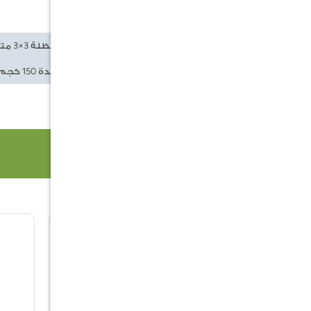
لا يوجد جهاز دوران 360 درجة.
الكلمات
مظلة روما رأسين
مظلة 3×3 متر
الدلالية
مظلات خارجية
قاعدة 150 كجم
منتجات ذات صلة