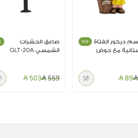
ق الحشرات
حوض فايبر اسمنتي
%
10%
ي GLT-20A
- لون بيج دائري
148
174
503