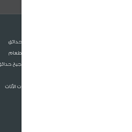
الجلسات
جلسات الحدائق
جلسات الطعام
بنش و مراجيح حدائق
للدعم والتواصل
كراسي
فروعنا القريبة
إكسسوارات الأثاث
966920026026
crm@sultangardencenter.com
نحن نهتم