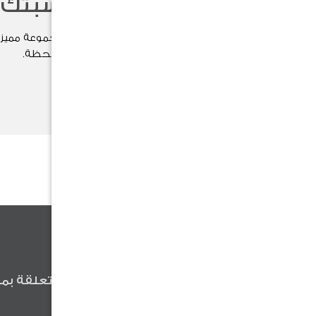
اختر هدية مناسبتك
اختر هدية مناسبتك الآن بين مجموعة مميزة
وتُضفي لمسة خاصة على كل لحظة.
تسوق الآن
كن أول من يعلم
كن أول من يعلم عن آخر الأخبار المتعلقة بمن
وعروضنا والنصائح المفيدة .