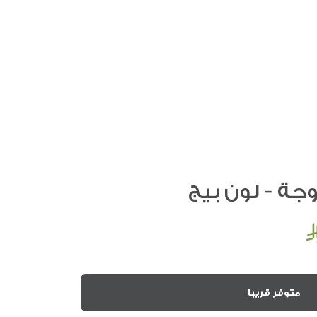
جة - لون بيج
متوفر قريبا