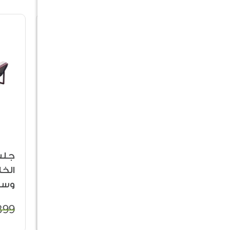
جلسة مونيكا
جل
20%
19%
الخارجية مع طاولة
الخ
وسط - 6 أشخاص
وسط -
99
7,119
8,899