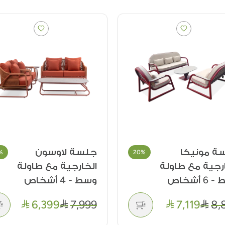
سة لاوسون
مقعد خارجي بمسند
20%
ارجية مع طاولة
ظهر (فضي)
 4 أشخاص
1,869
2,199
6,399
7,9