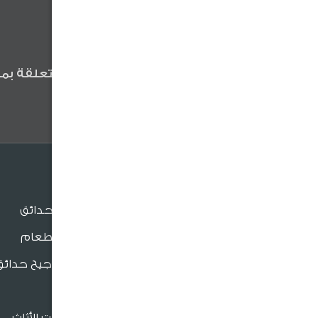
كن أول من يعلم
كن أول من يعلم عن آخر الأخبار المتعلقة بمن
وعروضنا والنصائح المفيدة .
الجلسات
جلسات الحدائق
جلسات الطعام
بنش و مراجيح حدائق
للدعم والتواصل
كراسي
فروعنا القريبة
إكسسوارات الأثاث