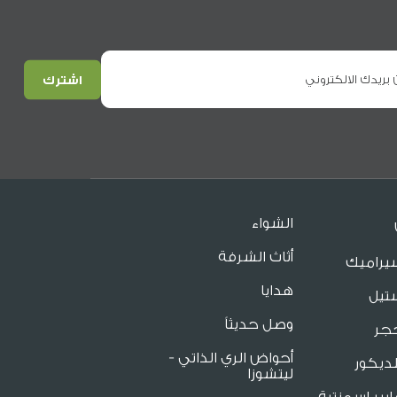
الشواء
أثاث الشرفة
يراميك
هدايا
تيل
وصل حديثاً
جر
أحواض الري الذاتي -
ديكور
ليتشوزا
يبر اسمنتية