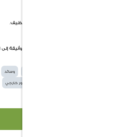
المقاس:
43×43
سم.
المميزات:
مزودة بسحاب لسهولة الاستخدام والتنظيف.
تصميم أنيق بدون حواف خارجية
خياطة داخلية متينة لضمان الجودة.
الاستخدام: مثالية لإضافة لمسة حيوية وأنيقة إلى 
الكلمات
اثاث حدائق
وسادة
وسائد
الدلالية
وسادة بسحاب
ديكور خارجي
منتجات ذات صلة