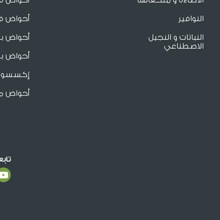
النوافير
أحواض فا
النباتات و النجيل
أحواض ب
الاصطناعي
أحواض بو
إكسسوار
أحواض م
تاب