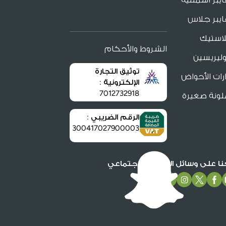
يبر جلاس
لاستيك
الشروط والأحكام
ليريسين
توثيق التجارة
ات الأحواض
الإلكترونية :
7012732918
لونة صغيرة
الرقم الضريبي :
300417027900003
عنا على وسائل التواصل الاجتماعي