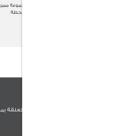
اختر هدية مناسبتك الآن بين مجموعة مميزة
وتُضفي لمسة خاصة على كل لحظة.
تسوق الآن
كن أول من يعلم
كن أول من يعلم عن آخر الأخبار المتعلقة بمن
وعروضنا والنصائح المفيدة .