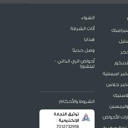
الشواء
أثاث الشرفة
يراميك
هدايا
تيل
وصل حديثاً
جر
أحواض الري الذاتي -
ديكور
ليتشوزا
يبر اسمنتية
يبر جلاس
لاستيك
الشروط والأحكام
ليريسين
توثيق التجارة
ات الأحواض
الإلكترونية :
7012732918
لونة صغيرة