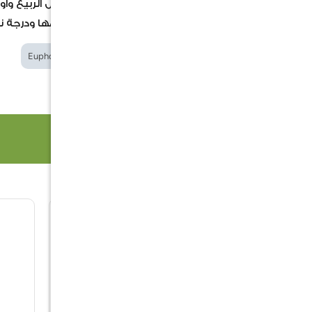
البذور وكذلك عن طريق العقل فى فصل الربيع وا
صور المنتجات المعلنة بما في ذلك حجمها ودرجة ن
الكلمات الدلالية
Euphorbia milii large leaf
منتجات ذات صلة