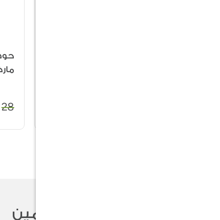
سلة من الراتان
حوض
50%
49%
الطبيعي
مار
28
7
14
تقييمات المستخدمين