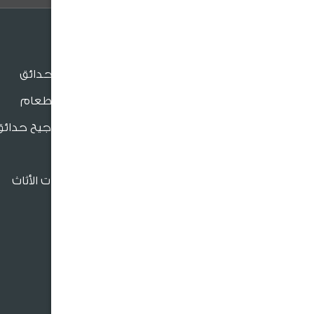
الجلسات
جلسات الحدائق
جلسات الطعام
بنش و مراجيح حدائق
للدعم والتواصل
كراسي
فروعنا القريبة
إكسسوارات الأثاث
966920026026
crm@sultangardencenter.com
نحن نهتم