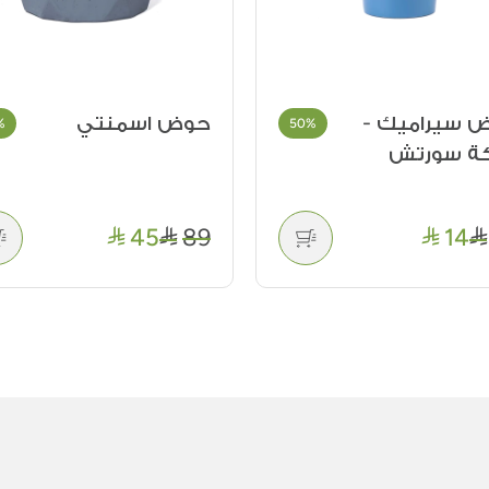
 سيراميك -
حوض اسمنتي
%
50%
كة سورتش
45
89
14