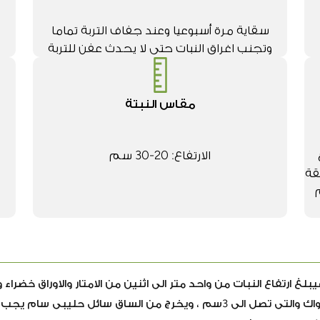
سقاية مرة أسبوعيا وعند جفاف التربة تماما
وتجنب اغراق النبات حتى لا يحدث عفن للتربة
مقاس النبتة
الارتفاع: 20-30 سم
قة
5-10- 10 ثم
فيبلغ ارتفاع النبات من واحد متر الى اثنين من الامتار والاوراق خضراء
الابيض والزهرى واللون الاصفر ، والساق مليئة بالاشواك والتى تصل الى 3سم ، ويخرج