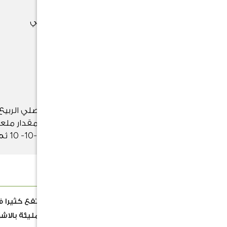
شمس مباشرة أو ظل جزئي
التسميد
التسميد مرة كل 8 أسابيع خلال فصلي الربيع
والصيف ، سماد منخفض النيتروجين مقدار ملع
كبيرة في جالون ماء واحد بنسبة 
قم بسقاية الصبار جيدا
الوصف
نبات من نباتات الزينة القصيرة التى لا ترتفع كثيرا 