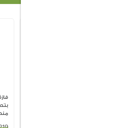
جلسة جيما
فاز
20%
48%
الخارجية مع طاولة
بتص
وسط - 5 أشخاص
منح
219
14,399
17,999