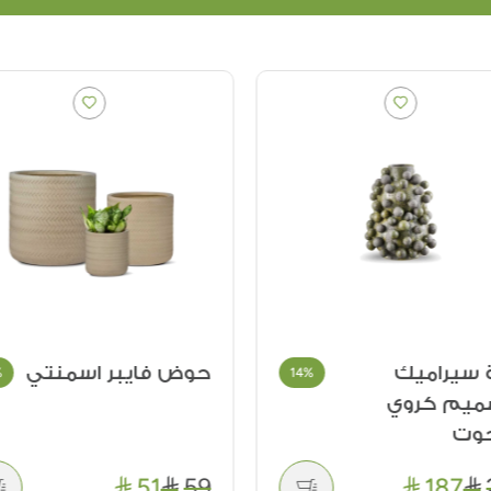
ة سيراميك
حوض فايبر اسمنتي
%
14%
ميم كروي
وت
51
59
187