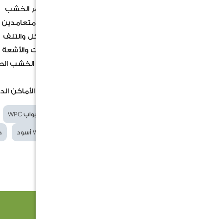
المظهر: لها سطح مزخرف يحاكي مظهر الخشب
الشكل: على شكل زاوية، عادةً بجانبين متعامدين لتن
تساعد المادة الزوايا من الصدمات والتآكل والتلف
مقاومة جيدة للرطوبة والعفن والحشرات والأشعة
صيانة منخفضة: تتطلب صيانة أقل من الخشب الط
سهولة التركيب
متعدد الاستخدامات: مناسبة لمختلف الأماكن الداخلي
الكلمات
بلاط حواف WPC
حواف أبواب WPC
الدلالية
حماية حواف الأبواب
WPC أسود
ح
حواف خارجية
ل
منتجات ذات صلة