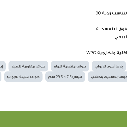
اسب زاوية 90
 فوق البنفسجية
بيعي.
ة والخارجية WPC
بلاط أسود للأبواب
حواف مقاومة للماء
حواف مقاومة للغبار
إطا
واف بلاستيك وخشب
قياس 7.5 × 29.5 سم
حواف متينة للأبواب