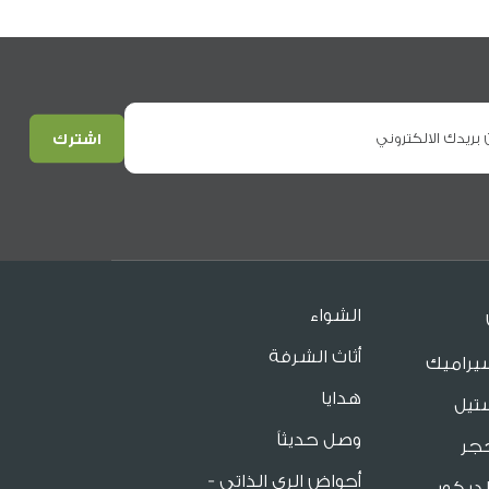
الشواء
أثاث الشرفة
يراميك
هدايا
تيل
وصل حديثاً
جر
أحواض الري الذاتي -
ديكور