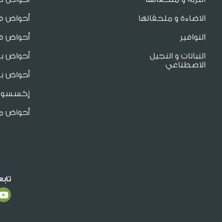
الاضاءة و ملحقاتها
أحواض فا
النوافير
أحواض فا
النباتات و النجيل
أحواض ب
الاصطناعي
أحواض بو
إكسسوار
أحواض م
تاب