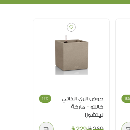
حوض الري الذاتي
طاولة ط
14%
13
كانتو - ماركة
ليتشوزا
5,239
229
269