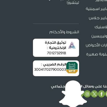
ليتشوزا
يبر اسمنتية
يبر جلاس
لاستيك
الشروط والأحكام
ليريسين
توثيق التجارة
ات الأحواض
الإلكترونية :
7012732918
لونة صغيرة
الرقم الضريبي :
300417027900003
عنا على وسائل التواصل الاجتماعي