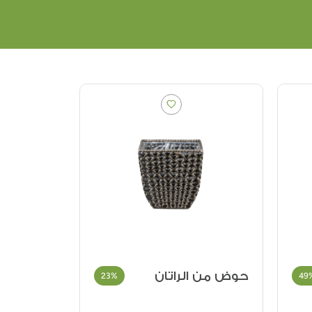
حوض من الراتان
وسادة جا
23%
49
مخططة ب