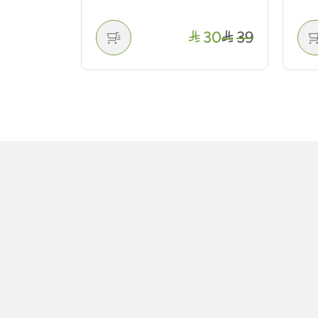
41
46
30
39