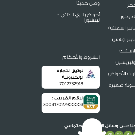
وصل حديثاً
جر
أحواض الري الذاتي -
ديكور
ليتشوزا
يبر اسمنتية
يبر جلاس
لاستيك
الشروط والأحكام
ليريسين
توثيق التجارة
ات الأحواض
الإلكترونية :
7012732918
لونة صغيرة
الرقم الضريبي :
300417027900003
عنا على وسائل التواصل الاجتماعي