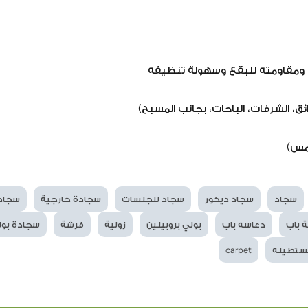
ته ومقاومته للبقع وسهولة تنظيفه
ئق، الشرفات، الباحات، بجانب المسبح)
مس)
سجاد
سجاد ديكور
سجاد للجلسات
سجادة خارجية
سجادة
 باب
دعاسه باب
بولي بروبيلين
زولية
فرشة
سجادة بول
مستطيله
carpet