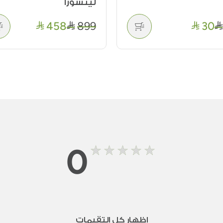
ليتشوزا
458
899
30
0
اظهار كل التقيمات