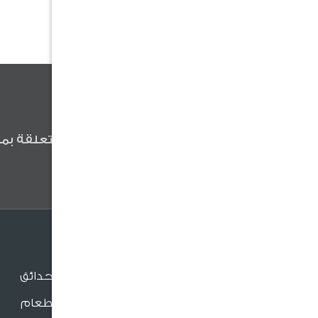
كن أول من يعلم
كن أول من يعلم عن آخر الأخبار المتعلقة بمن
وعروضنا والنصائح المفيدة .
الجلسات
جلسات الحدائق
جلسات الطعام