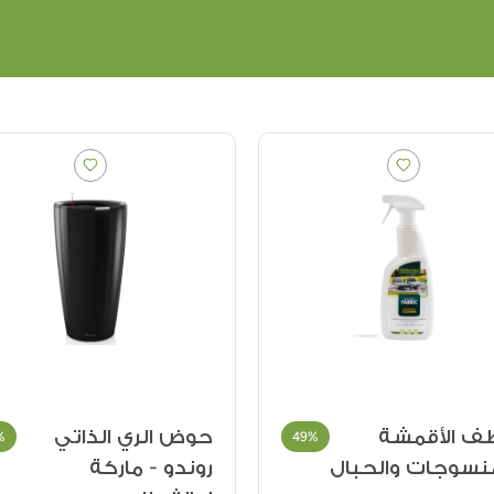
ف الأقمشة
حوض الري الذاتي
%
49%
منسوجات والحبال
روندو - ماركة