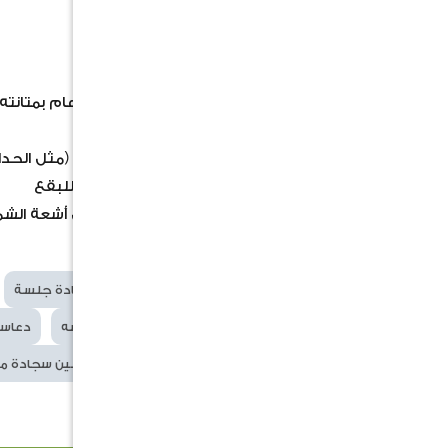
اللون: أبيض وبيج فاتح
الملمس: منسوجة، مسطحة النسيج
الشكل: مستطيلة
المتانة: البولي بروبيلين معروف بشكل عام بمتان
متوفر بمقاسيين
الاستخدام:
للأماكن الداخلية والخارجية (مثل الحدا
المميزات:
مقاوم للماء والرطوبة،مقاوم للبقع
سهل التنظيف مقاوم للبهتان (يتحمل أشعة الش
خفيف الوزن وسهل النقل
الكلمات
سجادة
سجاده
سجادة جلسة
الدلالية
سجاده باب
دعاسة دعاسه
دعاسة
افضل سجادة من بولي بروبيلين سجادة 