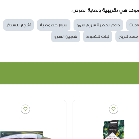
موها هي تقريبية ولغاية العرض.
Cupre
دائم الخضرة سريع النمو
سياج خصوصية
أشجار للستائر
مصد للرياح
نبات للتحوط
هجين السرو