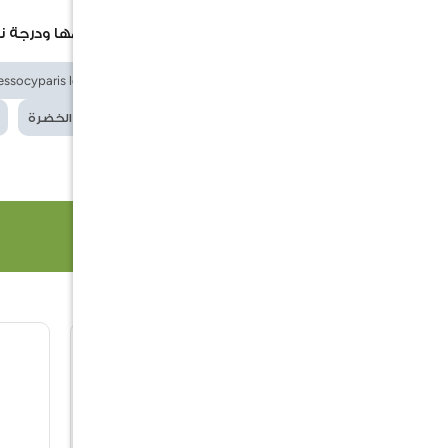
صور المنتجات المعلنة بما في ذلك حجمها ودرجة ن
الكلمات
سرو ليلاندي
ssocyparis leylandii
الدلالية
نمو سريع
سياج دائم الخضرة
منتجات ذات صلة