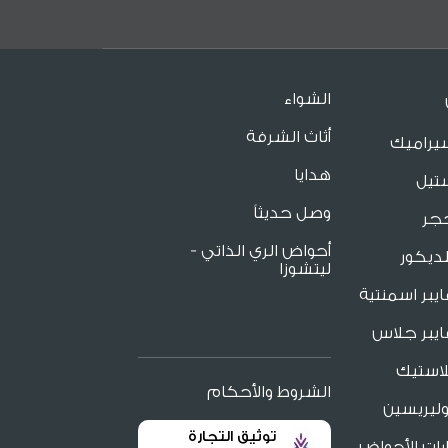
الشواء
أثاث الشرفة
يراميك
هدايا
تيل
وصل حديثاً
جر
أحواض الري الذاتي -
ديكور
ليتشوزا
يبر اسمنتية
يبر جلاس
لاستيك
الشروط والأحكام
ليريسين
توثيق التجارة
ات الأحواض