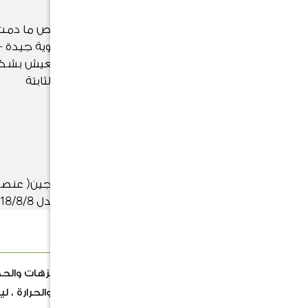
يمكن أن تنمو أشجار السرو في أصيص ما دمت
تضعها في مكان مشمس مع تهوية جيدة -
أشجار السرو المزروع بوعاء أو حوض يعيش بش
أفضل أيضًا مع رطوبة التربة الثابتة
التسميد
التسميد بسماد يحتوي على النيتروجين( عنصر
هام ) والفسفور والبوتاسيوم بمعدل 18/8/8
الوصف
من أكثر الصنوبريات استخدامًا في المنتزهات والحد
. تتميز بدوام خضرتها، مقاومة للبرودة والحرارة ، 