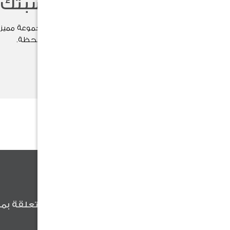
اختر هدية مناسبتك
اختر هدية مناسبتك الآن بين مجموعة مميزة
وتُضفي لمسة خاصة على كل لحظة.
تسوق الآن
كن أول من يعلم
كن أول من يعلم عن آخر الأخبار المتعلقة بمن
وعروضنا والنصائح المفيدة .