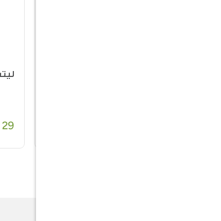
حوض حجري رملي
ليتش
19%
49%
29
376
469