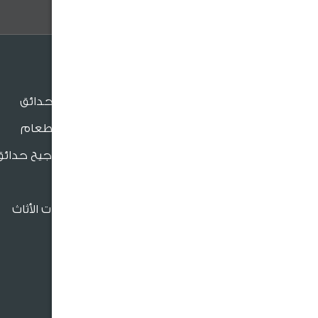
الجلسات
جلسات الحدائق
جلسات الطعام
بنش و مراجيح حدائق
للدعم والتواصل
كراسي
فروعنا القريبة
إكسسوارات الأثاث
966920026026
crm@sultangardencenter.com
نحن نهتم