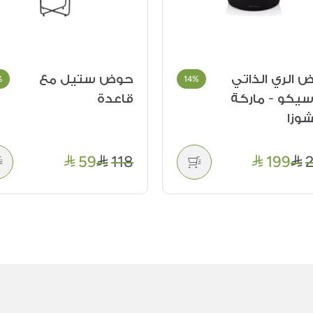
الري الذاتي
حوض ستيل مع
%
14%
سيكو - ماركة
قاعدة
وزا
59
118
199