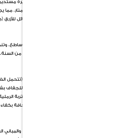
نوع النبات: شجيرة كبيرة أو شجرة صغيرة مستديمة 
الارتفاع: يتراوح طولها عادة بين 2 إلى 4 أمتار، مما يجعلها مثالية للحدائق المتوسطة والصغيرة.
الأوراق: أوراق ريشية مركبة بلون أخضر مائل للأزرق (
الأزهار والتزهير
الأزهار: كثيفة وغزيرة بلون أصفر ذهبي ساطع، وتن
فترة التزهير: تزهر بغزارة لفترات طويلة من السنة، و
الاحتياجات البيئية والعناية
الإضاءة: تعشق أشعة الشمس المباشرة (تتحمل الظل
الري: معتدل ومنتظم؛ وتصبح مقاومة للجفاف بشكل 
التربة: جيدة التصريف (تنمو بنجاح في التربة الرملي
مقاومة المناخ: تتحمل الأجواء الحارة والجافة بكفاءة
الاستخدام في تنسيق الحدائق
تُستخدم كشجرة زينة برية في الحدائق والمباني ال