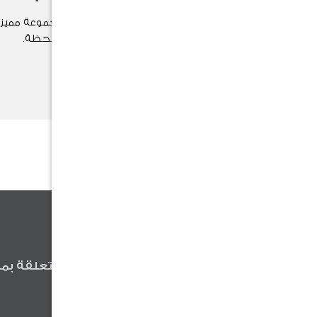
اختر هدية مناسبتك الآن بين مجموعة مميزة
وتُضفي لمسة خاصة على كل لحظة.
تسوق الآن
كن أول من يعلم
كن أول من يعلم عن آخر الأخبار المتعلقة بمن
وعروضنا والنصائح المفيدة .