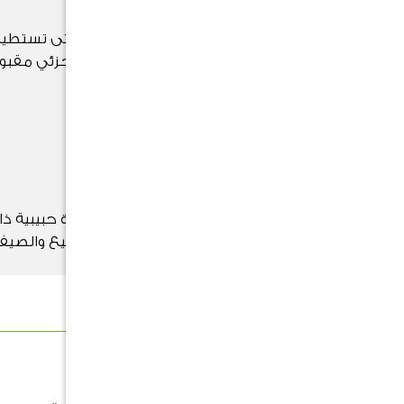
تفضل الكاسيا المكان المشمس حتى تستطي
التربة أن تجف بشكل جيد والظل الجزئي مقبو
لكن غير مثالي
التسميد
قم بتسميد كل من الكاسيا بأسمدة حبيبية ذا
جودة عالية لجميع الأغراض في الربيع والصي
والخريف.
الوصف
المظهر العام والنمو