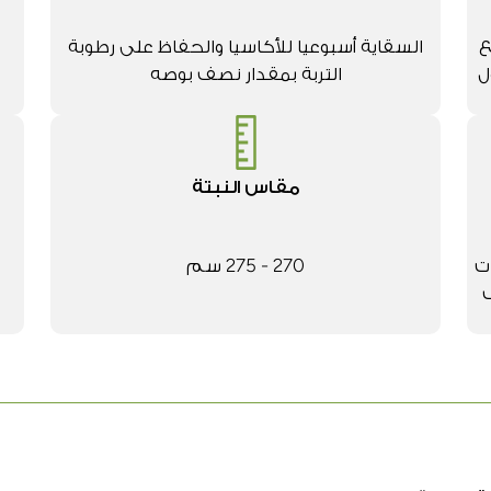
ع
السقاية أسبوعيا للأكاسيا والحفاظ على رطوبة
ل
التربة بمقدار نصف بوصه
مقاس النبتة
ت
270 - 275 سم
ف