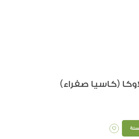
كا (كاسيا صفراء)
سلة