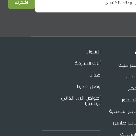
الشواء
أثاث الشرفة
يراميك
هدايا
تيل
وصل حديثاً
جر
أحواض الري الذاتي -
ديكور
ليتشوزا
يبر اسمنتية
يبر جلاس
لاستيك