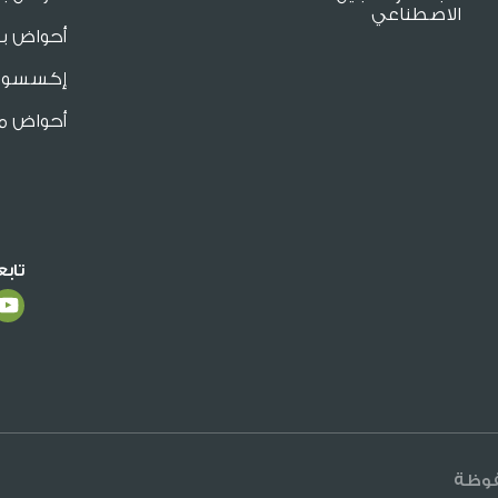
الاصطناعي
أحواض بو
إكسسوار
أحواض م
تاب