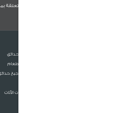
كن أول من يعلم عن آخر الأخبار المتعلقة بمن
وعروضنا والنصائح المفيدة .
الجلسات
جلسات الحدائق
جلسات الطعام
بنش و مراجيح حدائق
للدعم والتواصل
كراسي
فروعنا القريبة
إكسسوارات الأثاث
966920026026
crm@sultangardencenter.com