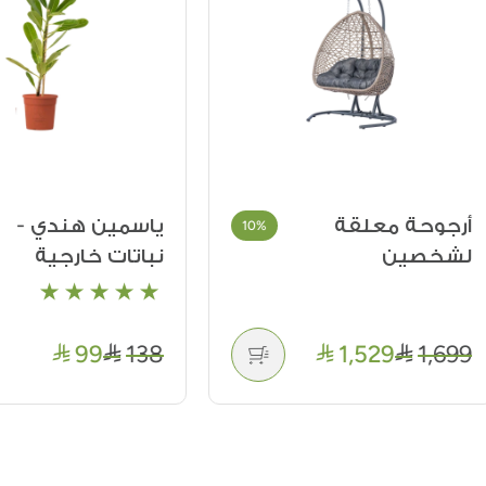
وحة معلقة
ياسمين هندي -
%
10%
صين
نباتات خارجية
99
138
1,529
1,