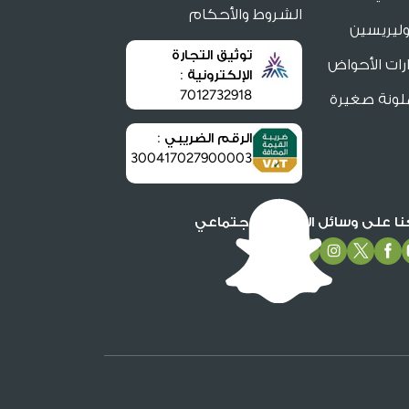
الشروط والأحكام
ليريسين
توثيق التجارة
ات الأحواض
الإلكترونية :
7012732918
لونة صغيرة
الرقم الضريبي :
300417027900003
عنا على وسائل التواصل الاجتماعي