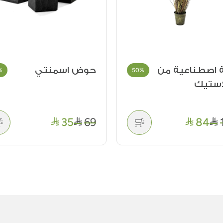
ة اصطناعية من
حوض اسمنتي
%
50%
لاستيك
35
69
84