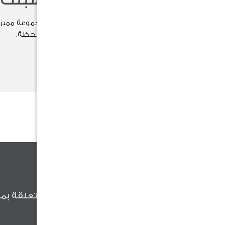
اختر هدية مناسبتك الآن بين مجموعة مميزة
وتُضفي لمسة خاصة على كل لحظة.
تسوق الآن
كن أول من يعلم
كن أول من يعلم عن آخر الأخبار المتعلقة بمن
وعروضنا والنصائح المفيدة .