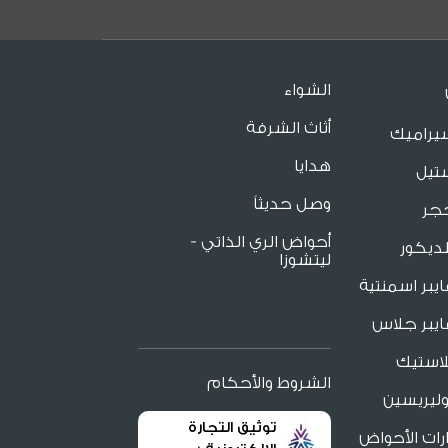
الشواء
أثاث الشرفة
يراميك
هدايا
تيل
وصل حديثاً
جر
أحواض الري الذاتي -
ديكور
ليتشوزا
يبر اسمنتية
يبر جلاس
لاستيك
الشروط والأحكام
ليريسين
توثيق التجارة
ات الأحواض