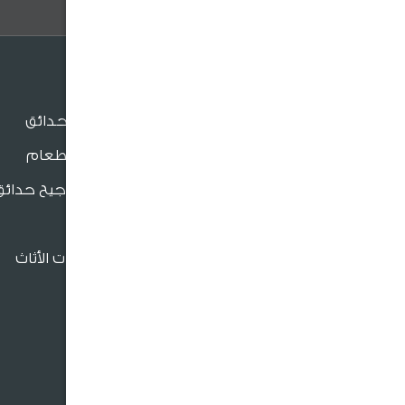
الجلسات
جلسات الحدائق
جلسات الطعام
بنش و مراجيح حدائق
للدعم والتواصل
كراسي
فروعنا القريبة
إكسسوارات الأثاث
966920026026
crm@sultangardencenter.com
نحن نهتم