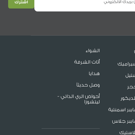
الشواء
أثاث الشرفة
يراميك
هدايا
تيل
وصل حديثاً
جر
أحواض الري الذاتي -
ديكور
ليتشوزا
يبر اسمنتية
يبر جلاس
لاستيك