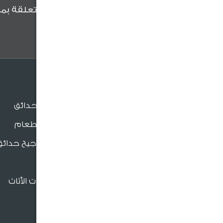
كن أول من يعلم عن آخر الأخبار المتعلقة بمن
وعروضنا والنصائح المفيدة .
الجلسات
جلسات الحدائق
جلسات الطعام
بنش و مراجيح حدائق
للدعم والتواصل
كراسي
فروعنا القريبة
إكسسوارات الأثاث
966920026026
crm@sultangardencenter.com