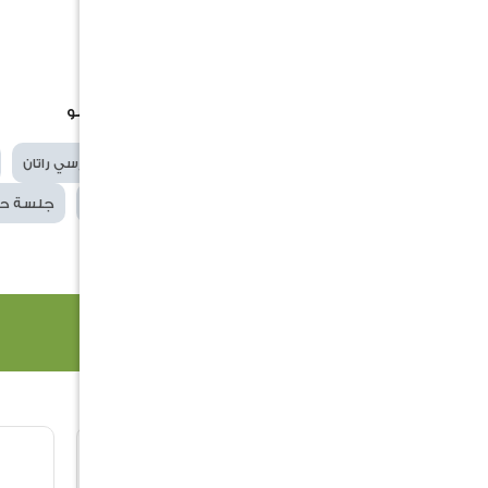
سعة الجلوس: شخص واحد
مسند للظهر: نعم
اللون : متوفر بلونين
.وصف:كرسي من الراتان الصناعي والبامبو
الكلمات
كرسي
كراسي
كرسي راتان
الدلالية
مقعد
تنسيق حدائق
جلسة حد
منتجات ذات صلة