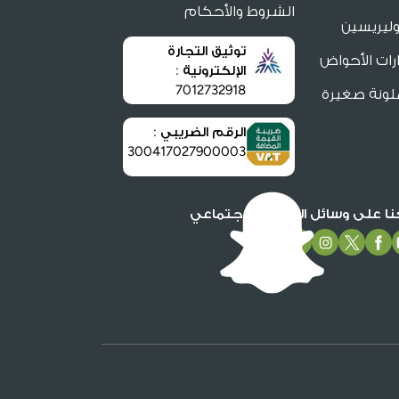
الشروط والأحكام
ليريسين
توثيق التجارة
ات الأحواض
الإلكترونية :
7012732918
لونة صغيرة
الرقم الضريبي :
300417027900003
عنا على وسائل التواصل الاجتماعي