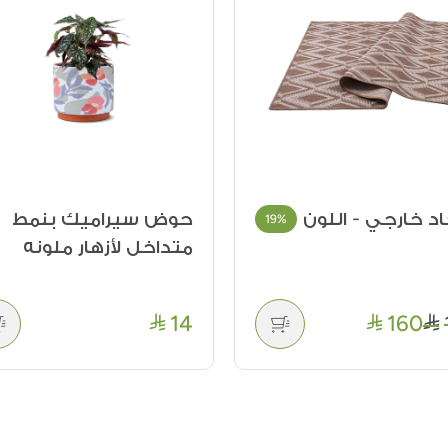
د خارجي - اللون
حوض سيراميك بنمط
19%
متداخل لأزهار ملونه
14
160