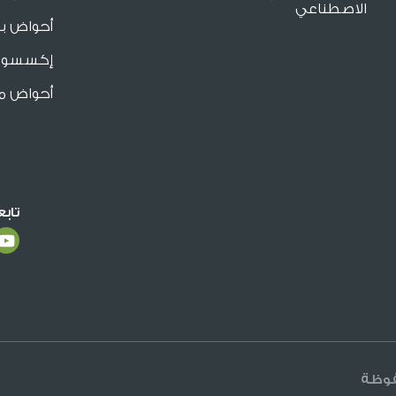
الاصطناعي
أحواض بو
إكسسوار
أحواض م
تاب