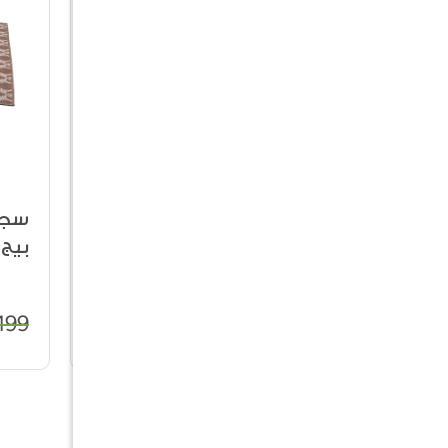
حوض سيراميك
سجا
14%
48%
بيج
199
450
529