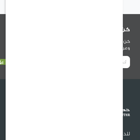
أول من يعلم
ول من يعلم عن آخر الأخبار المتعلقة بمنتجاتنا
ضنا والنصائح المفيدة .
عم والتواصل