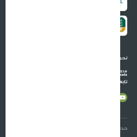
7012732918
الرقم الضريبي :
300417027900003
 نقبل البطاقات الدولية
نا على وسائل التواصل الاجتماعي
لسلطان © 2026 جميع الحقوق محفوظة