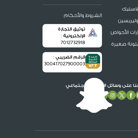
لاستيك
الشروط والأحكام
ليريسين
توثيق التجارة
ات الأحواض
الإلكترونية :
7012732918
لونة صغيرة
الرقم الضريبي :
300417027900003
عنا على وسائل التواصل الاجتماعي