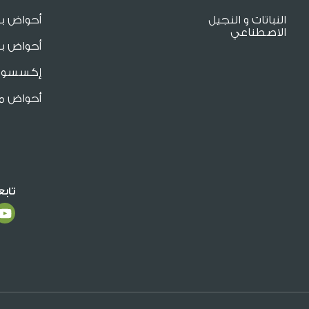
النباتات و النجيل
أحواض ب
الاصطناعي
أحواض بو
إكسسوار
أحواض م
تاب