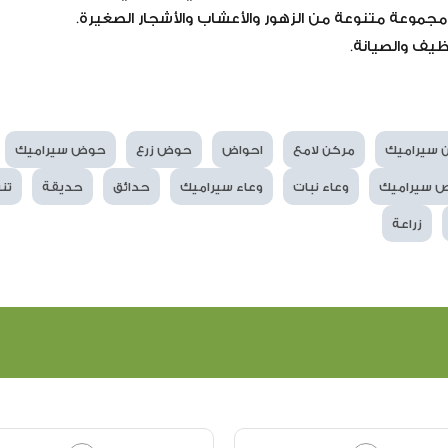
مجموعة متنوعة من الزهور والأعشاب والأشجار الصغيرة.
نظيف والصيانة.
 سيراميك
مركن لامع
احواض
حوض زرع
حوض سيراميك
 سيراميك
وعاء نبات
وعاء سيراميك
حدائق
حديقة
تن
زراعة