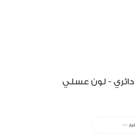
ئري - لون عسلي
يار ---