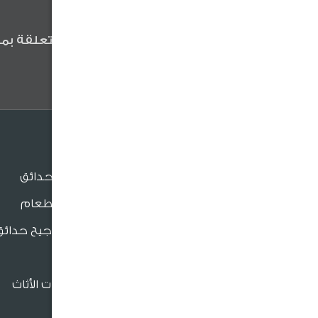
كن أول من يعلم
كن أول من يعلم عن آخر الأخبار المتعلقة بمن
وعروضنا والنصائح المفيدة .
الجلسات
جلسات الحدائق
جلسات الطعام
بنش و مراجيح حدائق
للدعم والتواصل
كراسي
فروعنا القريبة
إكسسوارات الأثاث
966920026026