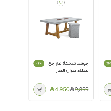
موقد تدفئة غاز مع
حوض سير
49%
29
غطاء خزان الغاز
بتصميم 
قطري
19
22
4,950
9,899