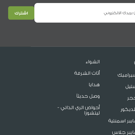
الشواء
أثاث الشرفة
يراميك
هدايا
تيل
وصل حديثاً
جر
أحواض الري الذاتي -
ديكور
ليتشوزا
يبر اسمنتية
يبر جلاس