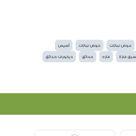
حوض نباتات
حوض نباتات
أصيص
سيق فازة
فازه
حدائق
ديكورات حدائق