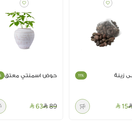
 زينة
حوض اسمنتي معتق
%
11%
63
89
15