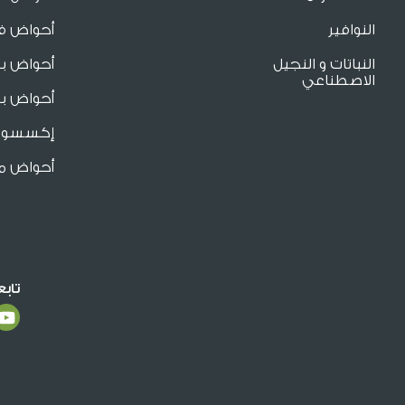
النوافير
أحواض فا
النباتات و النجيل
أحواض ب
الاصطناعي
أحواض بو
إكسسوار
أحواض م
تاب