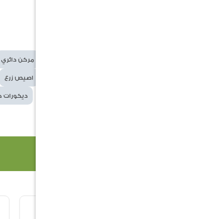
اللون: أسود
مقاومة الطقس: نعم
الكلمات
مركن
رمادي مراكن
مركن دائري
الدلالية
حوض نباتات
أصيص
اصيص زرع
حديقة
تنسيق حدائق
ديكورات ح
منتجات ذات صلة