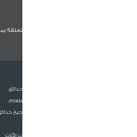
كن أول من يعلم
كن أول من يعلم عن آخر الأخبار المتعلقة بمن
وعروضنا والنصائح المفيدة .
الجلسات
جلسات الحدائق
جلسات الطعام
بنش و مراجيح حدائق
للدعم والتواصل
كراسي
فروعنا القريبة
إكسسوارات الأثاث