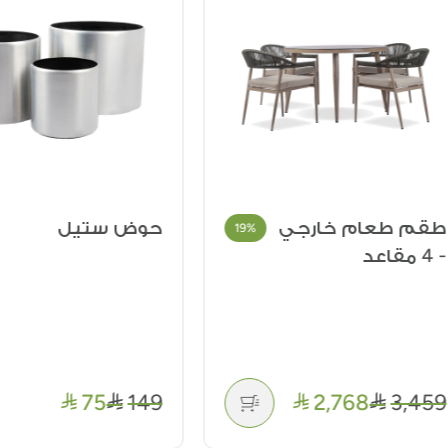
 طعام خارجي
حوض ستيل
%
19%
75
149
2,768
3,