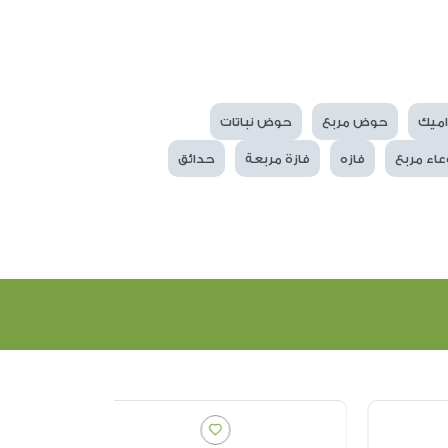
ميك
حوض مربع
حوض نباتات
عاء مربع
فازه
فازة مربعة
حدائق