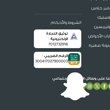
يبر جلاس
لاستيك
الشروط والأحكام
ليريسين
توثيق التجارة
ات الأحواض
الإلكترونية :
7012732918
لونة صغيرة
الرقم الضريبي :
300417027900003
عنا على وسائل التواصل الاجتماعي