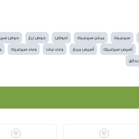
سيراميك
مركن سيراميك
احواض
حوض زرع
حوض سيرا
أصيص سيراميك
أصيص مربع
وعاء نبات
وعاء سيراميك
و
دائق