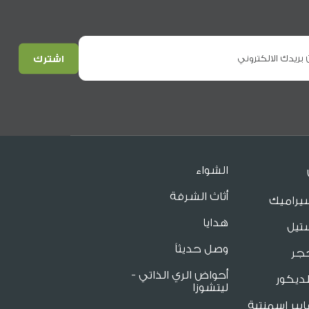
الشواء
أثاث الشرفة
يراميك
هدايا
تيل
وصل حديثاً
جر
أحواض الري الذاتي -
ديكور
ليتشوزا
يبر اسمنتية