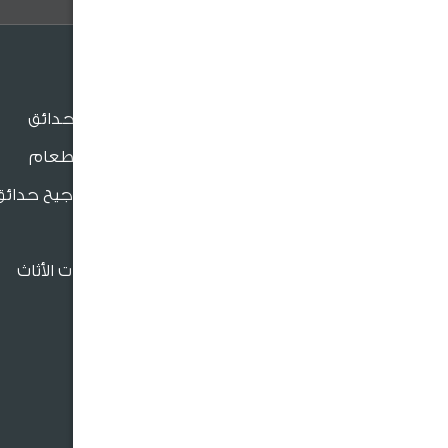
الجلسات
جلسات الحدائق
جلسات الطعام
بنش و مراجيح حدائق
للدعم والتواصل
كراسي
فروعنا القريبة
إكسسوارات الأثاث
966920026026
crm@sultangardencenter.com
نحن نهتم