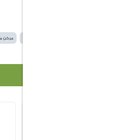
اللون : أخضر
سهل التنظيف
الكلمات الدلالية
مركن صناعة يدوية
مركن من
منتجات ذات صلة