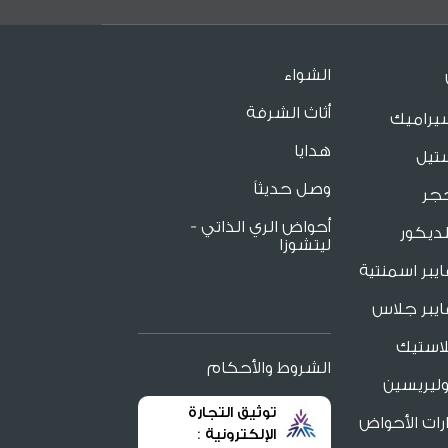
الشواء
أثاث الشرفة
يراميك
هدايا
تيل
وصل حديثاً
جر
أحواض الري الذاتي -
ديكور
ليتشوزا
يبر اسمنتية
يبر جلاس
لاستيك
الشروط والأحكام
ليريسين
توثيق التجارة
ات الأحواض
الإلكترونية :