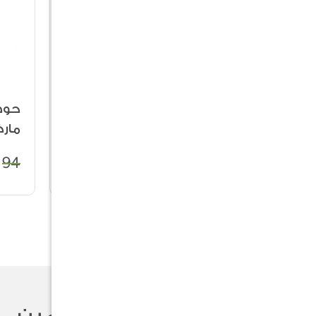
حوض سيراميك -
حوض
48%
24%
ماركة سورتش
مار
94
17
33
تقييمات المستخدمين