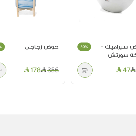
 سيراميك -
حوض زجاجى
%
50%
كة سورتش
178
356
47