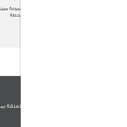
اختر هدية مناسبتك الآن بين مجموعة مميزة
وتُضفي لمسة خاصة على كل لحظة.
تسوق الآن
كن أول من يعلم
كن أول من يعلم عن آخر الأخبار المتعلقة بمن
وعروضنا والنصائح المفيدة .