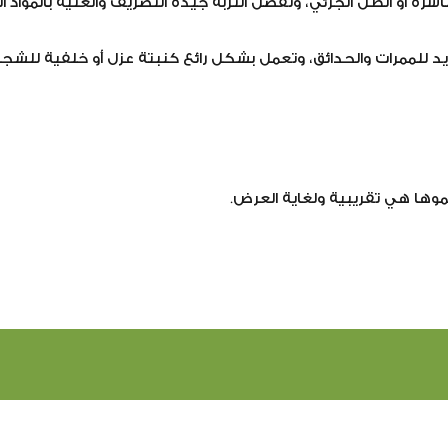
رة أو الظل الجزئي، وتفضل التربة جيدة التصريف والغنية بالمواد ا
ديد للممرات والحدائق، وتعمل بشكل رائع كنبتة عزل أو خلفية للشجي
موها هي تقريبية ولغاية العرض.