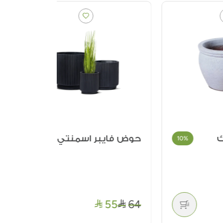
حوض فايبر اسمنتي
طاولة طع
14%
10
- 8 مقاعد
4,859
55
64