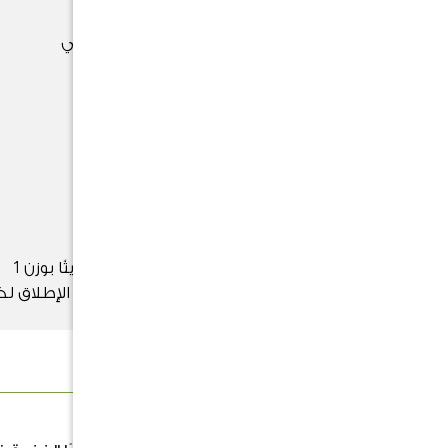
شمس مباشرة - ظل جزئي
التسميد
تسميد نخيل السبال المزروع حديثًا بوزن 1
أونصة،والتسميد بسماد نخيل بطيء الإطلاق ل
3 بوصة.
الوصف