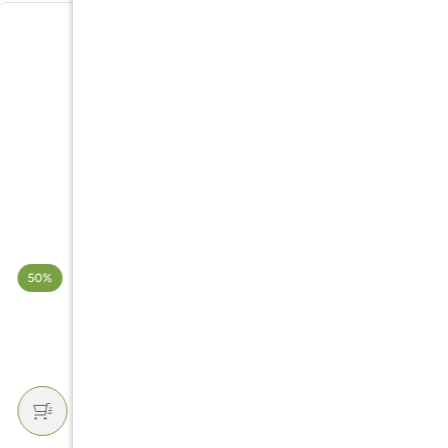
حوض فايبرغلاس
حوض
50%
50%
498
194
388