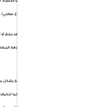
النوع والمظهر:
نخلة قزمية مروحية دائمًا الخضرة، 
الجذع
: ينمو الجذع تحت الأرض غالبًا (جذع سفلي)،
فوق الأرض.
الأوراق
: أوراق مروحية كبيرة ذات لون أخضر مزرق أو 
الأزهار والثمار
: تنتج عناقيد طويلة من الأزهار البيض
الفطرية.
التحمل والمقاومة:
تتحمل درجات الحرارة المنخفضة والصقيع بشكل مميز (
تتحمل الجفاف بمجرد استقرار جذورها، كما تتكيف مع