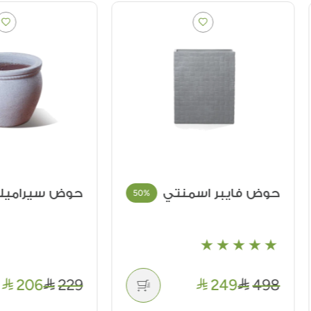
 فايبر اسمنتي
حوض سيراميك
%
50%
206
229
249