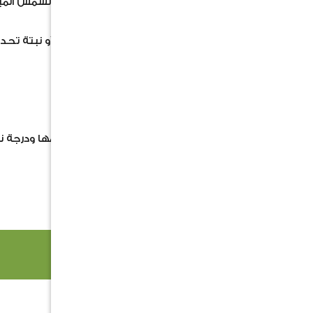
الرعاية والإضاءة
: تنمو بشكل ممتاز في الشمس المباش
الاستخدام
: مثالية كغطاء أرضي كبير، أو نبتة تح
الاستوائية أو الصحراوية المطورة.
'' السعر لايشمل الحوض ''
صور المنتجات المعلنة بما في ذلك حجمها ودرجة ن
الكلمات الدلالية
نخيل سبال
منتجات ذات صلة