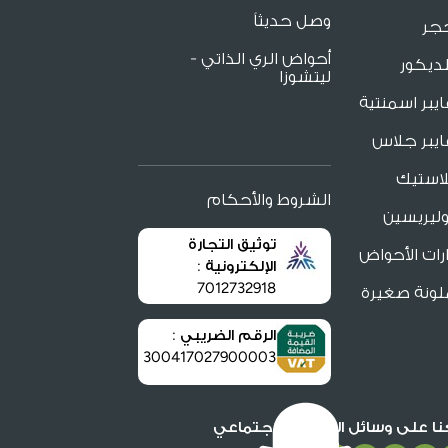
وصل حديثاً
جر
أحواض الري الذاتي -
ديكور
ليتشوزا
يبر اسمنتية
يبر جلاس
لاستيك
الشروط والأحكام
ليريسين
توثيق التجارة
ات الأحواض
الإلكترونية :
7012732918
لونة صغيرة
الرقم الضريبي :
300417027900003
عنا على وسائل التواصل الاجتماعي