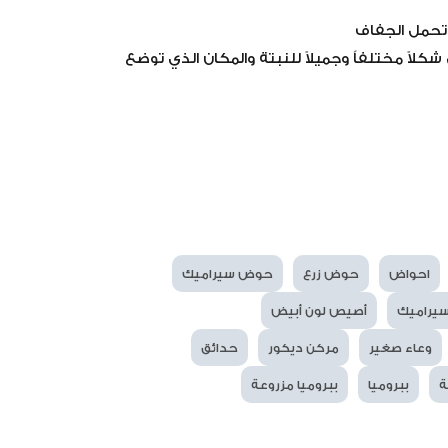
 تحمل الجفاف
اً مختلفاً وجميلاً للنبتة والمكان الذي توضع
احواض
حوض زرع
حوض سيراميك
يراميك
أصيص لون أبيض
وعاء صغير
مركن ديكور
حدائق
ة
ببروميا
ببروميا مزروعة