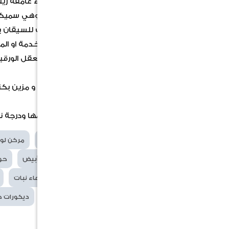
وتشمل عدة أنواع منها نوع أوراقه خضراء غامقة زيتية
اوراق الاجلونيما ملساء بيضاوية الشكل وهي سميك
ومع نمو النبتة قد تتطلب وضع دعامات للسيقان بس
فيه سواء على الارفف او على طاولات الخدمة او ال
يتم التكاثر بسهولة بالعقل الطرفية والعقل الورقي
المركن: مركن سيراميك ديكوري صغير و مزين بكتا
المقاس: 7 سم
صور المنتجات المعلنة بما في ذلك حجمها ودرجة ن
الكلمات
مركن
أبيض
مراكن
مركن لو
الدلالية
حوض صغير
حوض لون أبيض
حوض
أصيص سيراميك لون أبيض وعاء نبات
حديقة
تنسيق حدائق
ديكورات ح
ببروميا مزروعة جاهزة