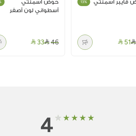
 اسمنتي
ماركة ليتشوزا-سماد س
28%
واني لون أصفر
للصباريات والنباتات
العصارية بون بير..
49
33
4