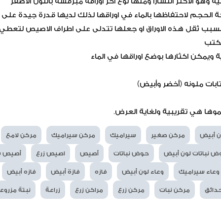
 وهو الاكثر انتشاراً ومنها نوع اخر أوراقه مبرقشة باللون الأصفر
ة الحجم لاحتفاظها بالماء في اوراقها لذلك لديها قدرة جيدة على
بب ثقل هذه الاوراق او جعلها تتدلى على اطراف الاصيص لتعطي شكل
مكتب
ة ويمكن اكثارها بوضع اوراقها في الماء
بات ملونه (أخضر وأبيض)
موها هي تقريبية ولغاية العرض.
ن أبيض
مركن صغير
سيراميك
مركن سيراميك
مركن لامع
 نباتات لون أبيض
حوض نباتات
أصيص
اصيص زرع
أصيص س
وعاء سيراميك
وعاء لون أبيض
فازه
فازة أبيض
فازه أبيض
دائق
مركن نبات
مركن زرع
مراكن زرع
زراعة
نبتة مزروع