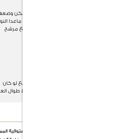
تتحمل قلة الاضاءة بشكل جيد. ويمكن وضعه
في مكان خافت او متوسط الاضاءة ماعدا النو
المبرقش فيحتاج إلى ضوء ساطع مرشح
التسميد
يسمد النبات مرة كل شهر ولا مانع لو كان
التسميد كل أسبوعين لأن النبات نشط طوال الع
تقريباً.
الوصف
ببروميا نبته موطنها الأصلي الغابات الاستوائية الم