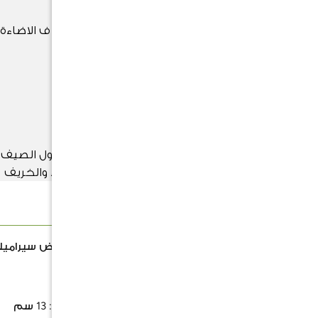
اضاءة شمس غير مباشرة - تعيش ف الاضاءة
القليلة
التسميد
سماد سائل كل أسبوعين في فصول الصيف
والربيع وشهريا خلال فصل الشتاء والخريف
الوصف
نبتة دراسينا ليمون لايم مزروعة في حوض سيرامي
نبتة داخلية سهلة العناية
ارتفاع النبتة:
45-50 سم
حجم الحوض:
العرض: 14 سم × الارتفاع: 13 سم