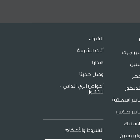
الشواء
أثاث الشرفة
يراميك
هدايا
تيل
وصل حديثاً
جر
أحواض الري الذاتي -
ديكور
ليتشوزا
يبر اسمنتية
يبر جلاس
لاستيك
الشروط والأحكام
ليريسين