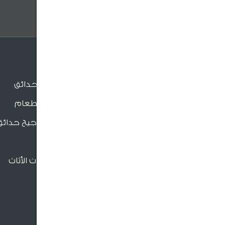
وعروضنا والنصائح المفيدة .
الجلسات
جلسات الحدائق
جلسات الطعام
بنش و مراجيح حدائق
للدعم والتواصل
كراسي
فروعنا القريبة
إكسسوارات الأثاث
966920026026
crm@sultangardencenter.com
نحن نهتم