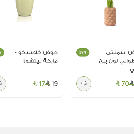
 اسمنتي
حوض كلاسيكو -
%
29%
واني لون بيج
ماركة ليتشوزا
ي
17
19
70