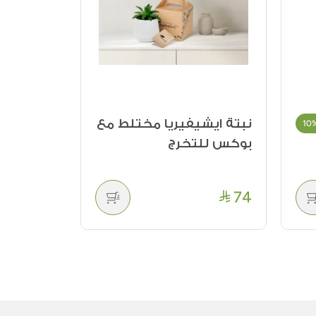
نبتة ايشيفيريا مختلط مع
10
بوكس للتخرج
74